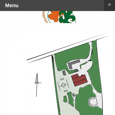
≡
Menu