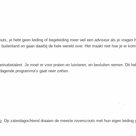
couts, je hebt geen leiding of begeleiding meer wel een adviseur als je vrag
buitenland en gaan daarbij de hele wereld over. Het maakt niet hoe je er komt 
satietalent. Je moet er voor praten en luisteren, en besluiten nemen. Dit heb
tdagende programma’s gaat neer zetten.
g. Op zaterdagochtend draaien de meeste roverscouts met hun eigen leiding 