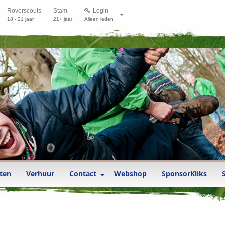
Roverscouts
Stam
Login
18 - 21 jaar
21+ jaar
Alleen leden
ten
Verhuur
Contact
Webshop
SponsorKliks