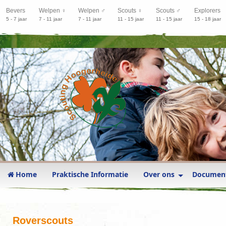
Bevers
Welpen ♀
Welpen ♂
Scouts ♀
Scouts ♂
Explorers
5 - 7 jaar
7 - 11 jaar
7 - 11 jaar
11 - 15 jaar
11 - 15 jaar
15 - 18 jaar
Home
Praktische Informatie
Over ons
Documen
Roverscouts