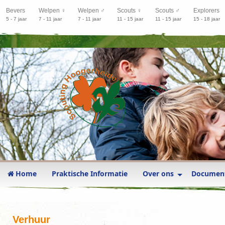
Bevers
Welpen ♀
Welpen ♂
Scouts ♀
Scouts ♂
Explorers
5 - 7 jaar
7 - 11 jaar
7 - 11 jaar
11 - 15 jaar
11 - 15 jaar
15 - 18 jaar
Home
Praktische Informatie
Over ons
Documen
Verhuur