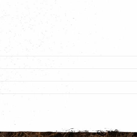
couting Hoogerheide. Copyright © 2026 Scouting Nederland.