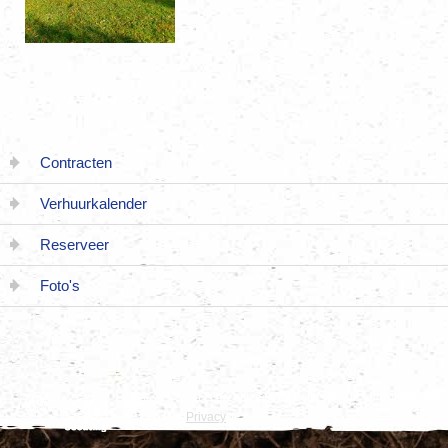
Contracten
Verhuurkalender
Reserveer
Foto's
Dit is de officiële website van de vereniging S
Privacy
|