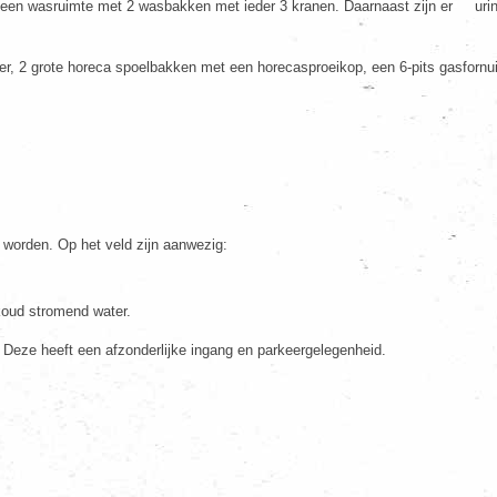
en wasruimte met 2 wasbakken met ieder 3 kranen. Daarnaast zijn er urinoirs
er, 2 grote horeca spoelbakken met een horecasproeikop, een 6-pits gasfornu
 worden. Op het veld zijn aanwezig:
 koud stromend water.
Deze heeft een afzonderlijke ingang en parkeergelegenheid.