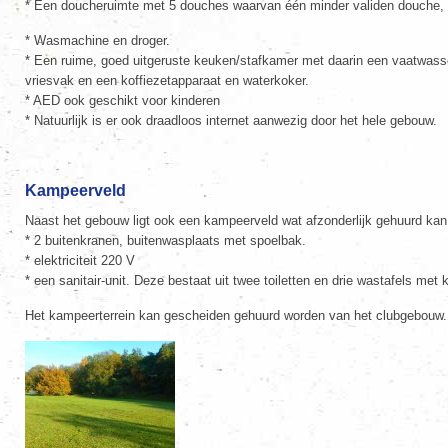
* Een doucheruimte met 5 douches waarvan één minder validen douche, e
* Wasmachine en droger.
* Een ruime, goed uitgeruste keuken/stafkamer met daarin een vaatwass
vriesvak en een koffiezetapparaat en waterkoker.
* AED ook geschikt voor kinderen
* Natuurlijk is er ook draadloos internet aanwezig door het hele gebouw.
Kampeerveld
Naast het gebouw ligt ook een kampeerveld wat afzonderlijk gehuurd kan
* 2 buitenkranen, buitenwasplaats met spoelbak.
* elektriciteit 220 V
* een sanitair-unit. Deze bestaat uit twee toiletten en drie wastafels met
Het kampeerterrein kan gescheiden gehuurd worden van het clubgebouw. 