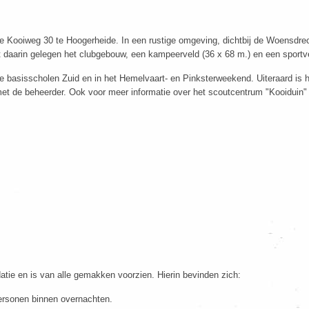
e Kooiweg 30 te Hoogerheide. In een rustige omgeving, dichtbij de Woensdre
 daarin gelegen het clubgebouw, een kampeerveld (36 x 68 m.) en een sportve
e basisscholen Zuid en in het Hemelvaart- en Pinksterweekend. Uiteraard is 
et de beheerder. Ook voor meer informatie over het scoutcentrum "Kooiduin" k
ie en is van alle gemakken voorzien. Hierin bevinden zich:
 personen binnen overnachten.