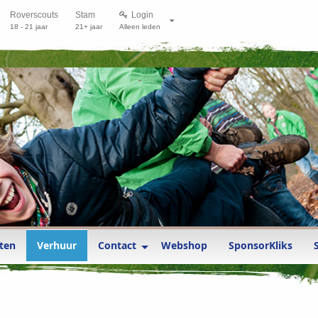
Roverscouts
Stam
Login
18 - 21 jaar
21+ jaar
Alleen leden
ten
Verhuur
Contact
Webshop
SponsorKliks