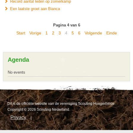
Record aantal leden op zomerkamp
Een laatste groet aan Bianca
Pagina 4 van 6
Start
Vorige
1
2
3
4
5
6
Volgende
Einde
Agenda
No events
Dit is de officiële website van de vereniging Scouting Hoogerheide.
Copyright © 2026 Scouting Nederland.
Privacy
|