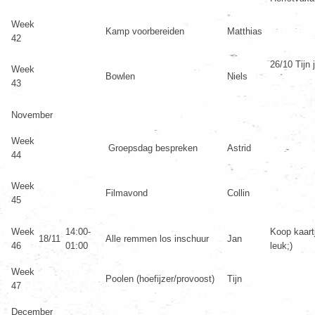
Week
Kamp voorbereiden
Matthias
42
26/10 Tijn j
Week
Bowlen
Niels
43
November
Week
Groepsdag bespreken
Astrid
44
Week
Filmavond
Collin
45
Week
14:00-
Koop kaartj
18/11
Alle remmen los inschuur
Jan
46
01:00
leuk;)
Week
Poolen (hoefijzer/provoost)
Tijn
47
December