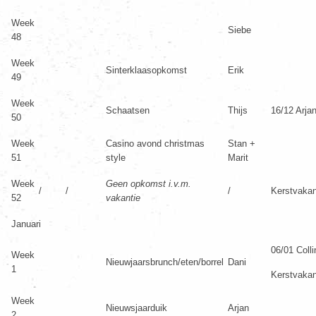
Week
Siebe
48
Week
Sinterklaasopkomst
Erik
49
Week
Schaatsen
Thijs
16/12 Arjan
50
Week
Casino avond christmas
Stan +
51
style
Marit
Week
Geen opkomst i.v.m.
/
/
/
Kerstvakan
52
vakantie
Januari
06/01 Collin
Week
Nieuwjaarsbrunch/eten/borrel
Dani
1
Kerstvakan
Week
Nieuwsjaarduik
Arjan
2