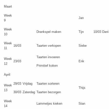
Maart
Week
Jan
9
Week
Drankspel maken
Tijn
10/03 Dani 
10
Week
16/03
Taarten verkopen
Siebe
11
Taarten invoeren
Week
23/03
Erik
12
Primitief koken
April
29/03
Vrijdag
Taarten sorteren
Week
Thijs
13
30/03
Zaterdag
Taarten bezorgen
Week
Lammetjes kieken
Stan
14