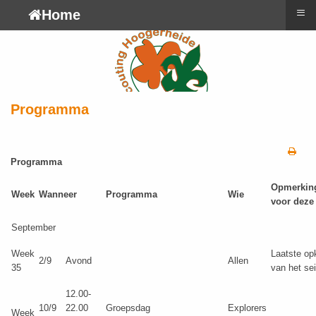
≡
Home
Programma
Programma
Opmerkin
Week
Wanneer
Programma
Wie
voor deze
September
Week
Laatste o
2/9
Avond
Allen
35
van het se
12.00-
10/9
22.00
Groepsdag
Explorers
Week