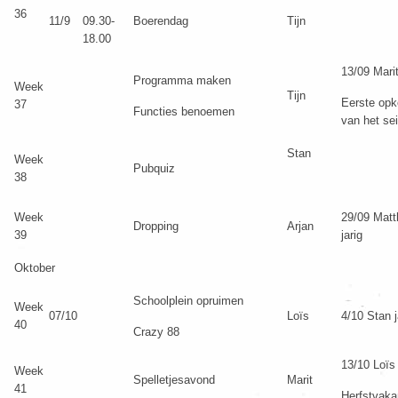
36
11/9
09.30-
Boerendag
Tijn
18.00
13/09 Marit
Programma maken
Week
Tijn
Eerste op
37
Functies benoemen
van het se
Stan
Week
Pubquiz
38
Week
29/09 Matt
Dropping
Arjan
39
jarig
Oktober
Schoolplein opruimen
Week
07/10
Loïs
4/10 Stan j
40
Crazy 88
13/10 Loïs 
Week
Spelletjesavond
Marit
41
Herfstvaka