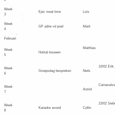
Week
Epic meal time
Loïs
3
Week
GP adrie vd poel
Marit
4
Februari
Matthias
Week
Hottub bouwen
5
10/02 Erik 
Week
Groepsdag bespreken
Niels
6
Carnavalsv
Week
Astrid
7
23/02 Siebe
Week
Karaoke avond
Collin
8