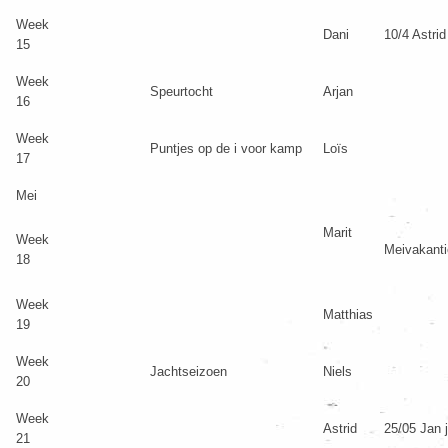
Week
Dani
10/4 Astrid 
15
Week
Speurtocht
Arjan
16
Week
Puntjes op de i voor kamp
Loïs
17
Mei
Marit
Week
Meivakant
18
Week
Matthias
19
Week
Jachtseizoen
Niels
20
Week
Astrid
25/05 Jan j
21