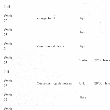
Juni
Week
kroegentocht
Tijn
22
Week
Jan
23
Week
Zwemmen at Tinus
Tijn
24
Week
Siebe
22/06 Niels
25
Juli
Week
Oesterdam op de fietsss
Erik
29/06 Thijs
26
Week
Thijs
27
Week