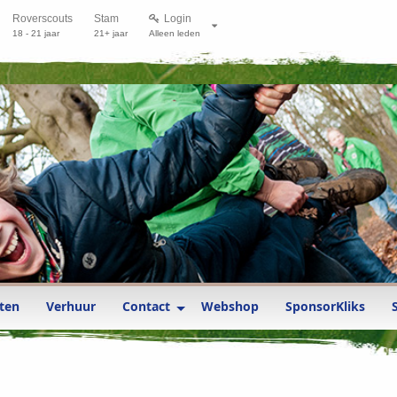
Roverscouts
Stam
Login
18 - 21 jaar
21+ jaar
Alleen leden
ten
Verhuur
Contact
Webshop
SponsorKliks