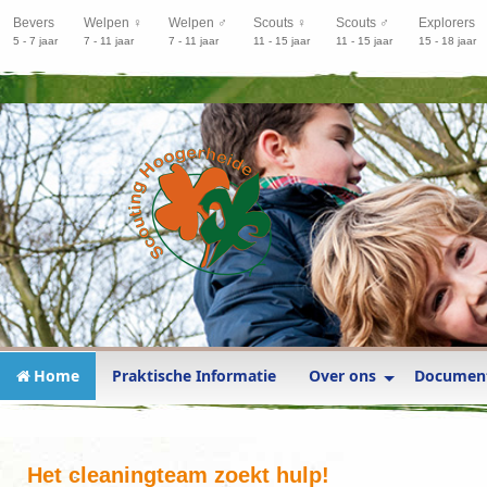
Bevers
Welpen ♀
Welpen ♂
Scouts ♀
Scouts ♂
Explorers
5 - 7 jaar
7 - 11 jaar
7 - 11 jaar
11 - 15 jaar
11 - 15 jaar
15 - 18 jaar
Home
Praktische Informatie
Over ons
Documen
Het cleaningteam zoekt hulp!